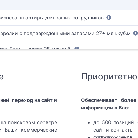
изнеса, квартиры для ваших сотрудников
арелии с подтвержденными запасами 27+ млн.куб.м
тре Луги — всего 35 млн.руб.
бутина Владимира Викторовича
е
Приоритетно
ий, переход на сайт и
Обеспечивает более
информации о Вас:
на поисковом сервере
до 500 позиций 
 Ваши коммерческие
сайт и контакты
сопровожден