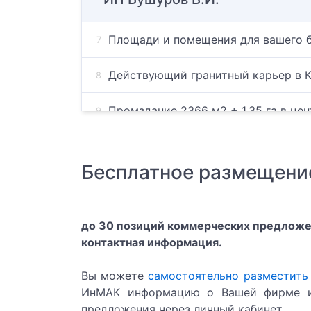
Площади и помещения для вашего б
Действующий гранитный карьер в К
Промздание 2366 м2 + 1,35 га в цен
Центр гипноза Кара
Бесплатное размещени
Гипноз
Центр гипноза
до 30 позиций коммерческих предложен
контактная информация.
Школа гипноза
Вы можете
самостоятельно разместить
АЭРАЦИЯ
ИнМАК информацию о Вашей фирме и
предложения через личный кабинет.