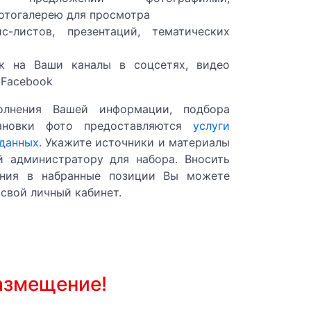
тогалерею для просмотра
с-листов, презентаций, тематических
ок на Ваши каналы в соцсетях, видео
 Facebook
шного отопления.
олнения Вашей информации, подбора
Pегионы прочие
ановки фото предоставляются
услуги
 данных
. Укажите источники и материалы
 администратору для набора. Вносить
грн/шт
ения в набранные позиции Вы можете
свой личный кабинет.
грн/шт
грн/шт
г.Харьков
азмещение!