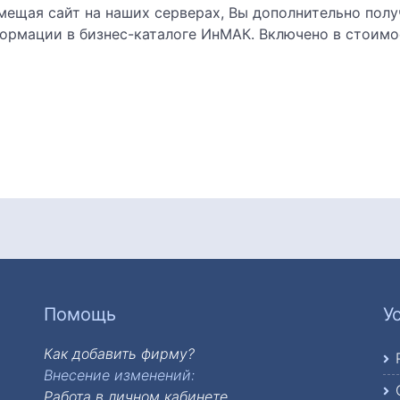
мещая сайт на наших серверах, Вы дополнительно пол
ормации в бизнес-каталоге ИнМАК. Включено в стоимо
ный в шумоизолированном корпусе
елем
лінінгове підприСмство
лы
Помощь
У
Как добавить фирму?
Внесение изменений:
Работа в личном кабинете.