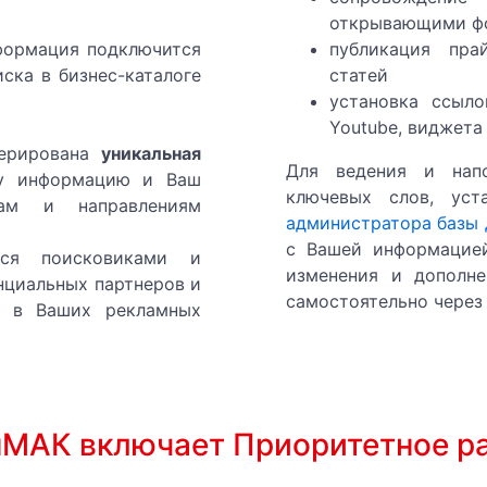
открывающими фо
ондиционирования, и воздушного отопления.
формация подключится
публикация прай
иска в бизнес-каталоге
статей
 и кондиционирования, и воздушного отопления.
установка ссыл
Youtube, виджета
ство систем вентиляции и кондиционирования, и возду
ерирована
уникальная
Для ведения и нап
шу информацию и Ваш
СНОЕ ПРЕДПРИЯТИЕ
ключевых слов, уст
ам и направлениям
администратора базы
АЖУВАЧА ЗАПЧАСТИНИ
с Вашей информацией
тся поисковиками и
изменения и дополн
нциальных партнеров и
НАВАНТАЖУВАЧІВ КУПИТИ
самостоятельно через 
ь в Ваших рекламных
ЖУВАЧІВ ТА ЗАПЧАСТИНИ
нМАК включает
Приоритетное р
ный