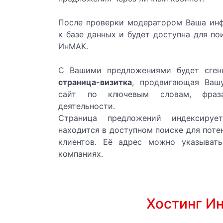
Устройство систем вентиляции и к
После проверки модератором Ваша ин
к базе данных и будет доступна для по
Проектирование систем вентиляции
ИнМАК.
Поставка оборудования для устрой
С Вашими предложениями будет сген
страница-визитка
, продвигающая Ва
СТРУМ-СЕРВИС ЧА
сайт по ключевым словам, фраз
деятельности.
АКУМУЛЯТОРНА БАТАРЕЯ НАВАНТ
Страница предложений индексируе
находится в доступном поиске для поте
ТЯГОВА БАТАРЕЯ / АКУМУЛЯТОРИ 
клиентов. Её адрес можно указыват
компаниях.
АКУМУЛЯТОРНІ БАТАРЕТ НАВАНТА
Компания "ССК ТМ"
Хостинг И
Вентилятор канальный прямоуголь